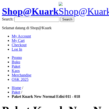
Shop@Kuark
Search:
Search
Selamat datang di Shop@Kuark
My Account
My Cart
Checkout
Log In
Promo
Buku
Paket
Kaos
Merchandise
OSK 2025
Home
/
Paket
/
Paket Kuark New Normal Edisi 011 - 018