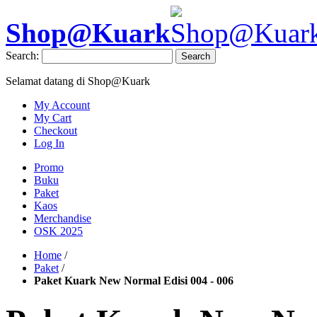
Shop@Kuark
Search:
Search
Selamat datang di Shop@Kuark
My Account
My Cart
Checkout
Log In
Promo
Buku
Paket
Kaos
Merchandise
OSK 2025
Home
/
Paket
/
Paket Kuark New Normal Edisi 004 - 006