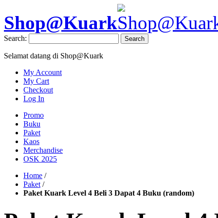
Shop@Kuark
Search:
Search
Selamat datang di Shop@Kuark
My Account
My Cart
Checkout
Log In
Promo
Buku
Paket
Kaos
Merchandise
OSK 2025
Home
/
Paket
/
Paket Kuark Level 4 Beli 3 Dapat 4 Buku (random)