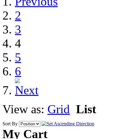
2
3
4
5
6
View as:
Grid
List
Sort By
My Cart