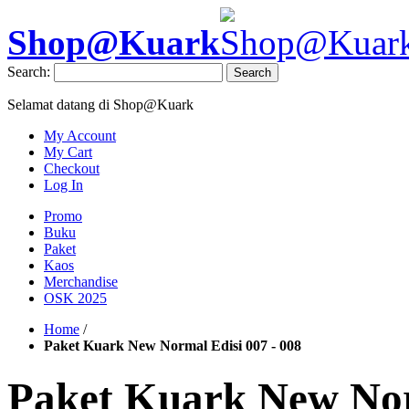
Shop@Kuark
Search:
Search
Selamat datang di Shop@Kuark
My Account
My Cart
Checkout
Log In
Promo
Buku
Paket
Kaos
Merchandise
OSK 2025
Home
/
Paket Kuark New Normal Edisi 007 - 008
Paket Kuark New Nor