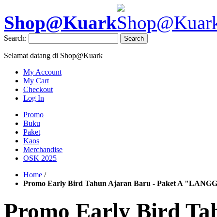
Shop@Kuark
Search:
Search
Selamat datang di Shop@Kuark
My Account
My Cart
Checkout
Log In
Promo
Buku
Paket
Kaos
Merchandise
OSK 2025
Home
/
Promo Early Bird Tahun Ajaran Baru - Paket A "LA
Promo Early Bird Ta