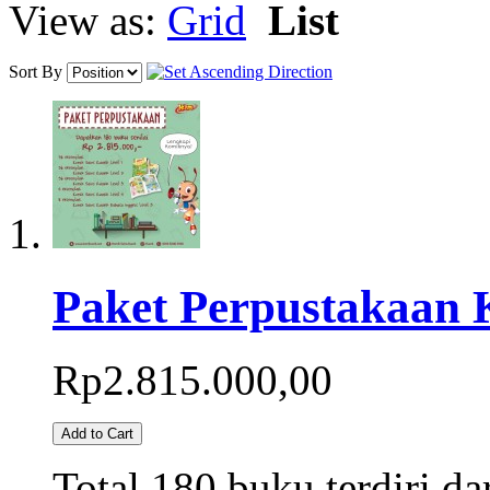
View as:
Grid
List
Sort By
Paket Perpustakaan
Rp2.815.000,00
Add to Cart
Total 180 buku terdiri d